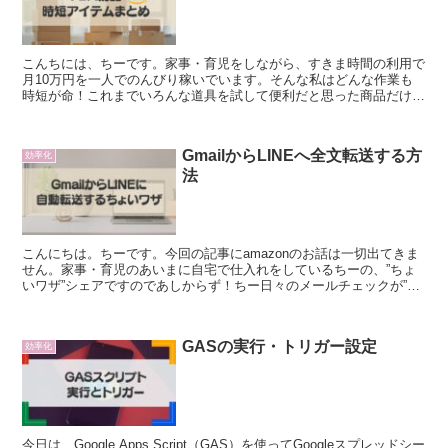
こんちには、ちーです。家事・育児をしながら、すきま時間の利用で
月10万円を一人でのんびり稼いでいます。そんな私はどんな作業も
時短が命！これまでいろんな道具を試して便利だと思った商品だけを
ご紹介します。ちー納品作業って時間も労力もかかるんです...
GmailからLINEへ全文転送する方
効率化
法
こんにちは。ちーです。今回の記事にamazonのお話は一切出てきま
せん。家事・育児のあいまに自宅で仕入れをしているちーの、”ちょ
いワザ”シェアですのであしからず！ちー日々のメールチェックが”わ
ずらわしい”と思っているちーが行っているGmai...
GASの実行・トリガー設定
効率化
今日は、Google Apps Script（GAS）を使ってGoogleスプレッドシー