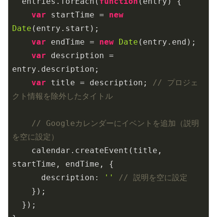
  entries.forEach(
function
(
entry
) 
{

var
 startTime = 
new
Date
(entry.start);

var
 endTime = 
new
Date
(entry.end);

var
 description = 
entry.description;

var
 title = description; 
// プロジェ
クト情報を除外したタイトル
// Googleカレンダーにイベントを追加（説明
を空に設定）
    calendar.createEvent(title, 
startTime, endTime, {

description
: 
''
// 説明を空に設定
    });

  });
