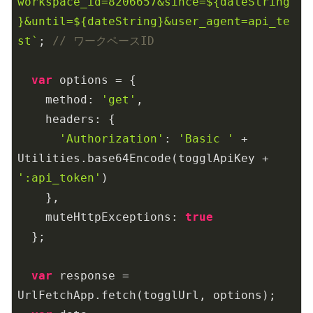
workspace_id=8206657&since=
${dateString
}
&until=
${dateString}
&user_agent=api_te
st`
; 
// ワークペースID
var
 options = {

method
: 
'get'
,

headers
: {

'Authorization'
: 
'Basic '
 + 
Utilities.base64Encode(togglApiKey + 
':api_token'
)

    },

muteHttpExceptions
: 
true
  };

var
 response = 
UrlFetchApp.fetch(togglUrl, options);
