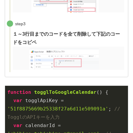
step3
１～3行目までのコードを全て削除して下記のコー
ドをコピペ
function
togglToGoogleCalendar
(
) 
{

var
 togglApiKey = 
'51f8875669b25338f27a6d11e509091a'
; 
// 
TogglのAPIキーを入力
var
 calendarId = 