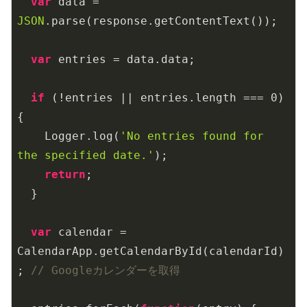
var
 data = 
JSON
.parse(response.getContentText());

var
 entries = data.data;

if
 (!entries || entries.length === 
0
) 
{

    Logger.log(
'No entries found for 
the specified date.'
);

return
;

  }

var
 calendar = 
CalendarApp.getCalendarById(calendarId)
; 
// Googleカレンダーを取得