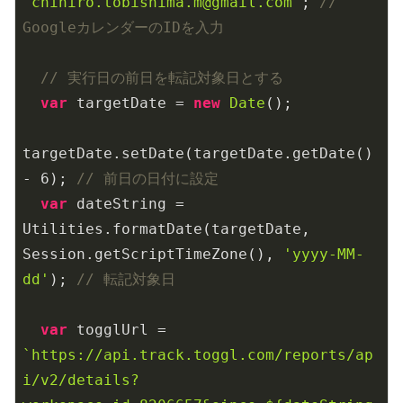
'chihiro.tobishima.m@gmail.com'
; 
// 
GoogleカレンダーのIDを入力
// 実行日の前日を転記対象日とする
var
 targetDate = 
new
Date
();

targetDate.setDate(targetDate.getDate() 
- 
6
); 
// 前日の日付に設定
var
 dateString = 
Utilities.formatDate(targetDate, 
Session.getScriptTimeZone(), 
'yyyy-MM-
dd'
); 
// 転記対象日
var
 togglUrl = 
`https://api.track.toggl.com/reports/ap
i/v2/details?