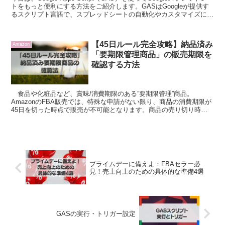
トをもっと便利にする方法をご紹介します。GASはGoogleが提供す
るスクリプト言語で、スプレッドシートの自動化やカスタマイズにと
ても役立ちます。実際の...
【45日ルール完全攻略】納品済み
Amazon
「要期限管理商品」の販売期限を
確認する方法
食品や化粧品など、賞味/消費期限のある”要期限管理”商品。
AmazonのFBA販売では、特殊な申請がない限り、商品の消費期限が
45日を切った時点で販売が不可能となります。商品の売り切り時期
を正確に見極め、在庫を無駄にしないためにも、賞味/...
プライムデーに備えよ：FBAセラー必
見！売上向上のための具体的な準備4選
GASの実行・トリガー設定