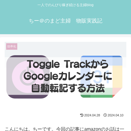
一人でのんびり稼ぎ続ける主婦blog
ちー＠のまど主婦 物販実践記
効率化
2024.04.28
2024.04.10
こんにちは。ちーです。今回の記事にamazonのお話は一